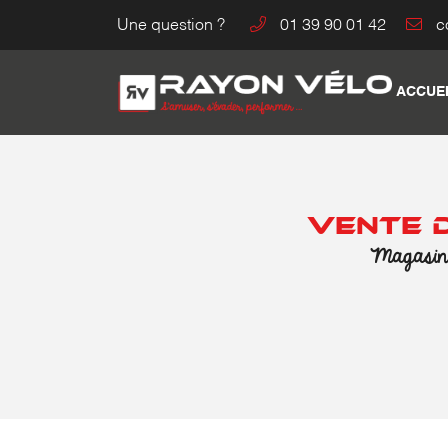
Une question ?
01 39 90 01 42
10 Avenue de l'Europe
95330 DOMONT
ACCUE
01 39 90 01 42
VENTE D
Magasin d

Adresse email de réception