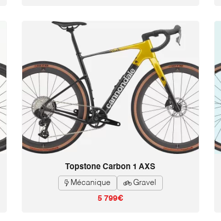
Topstone Carbon 1 AXS
Mécanique
Gravel


5 799€