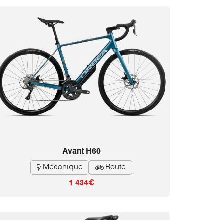
Avant H60
Mécanique
Route


1 434€