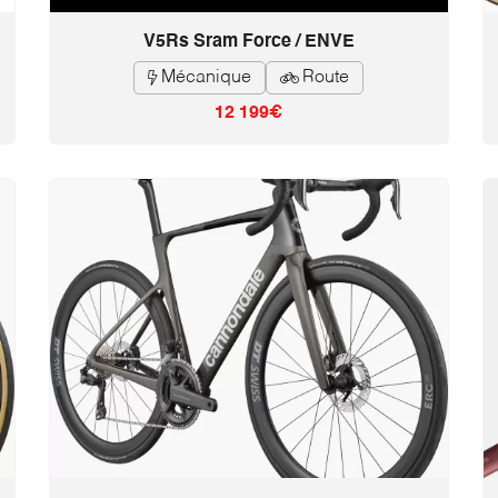
V5Rs Sram Force / ENVE
Mécanique
Route


12 199€