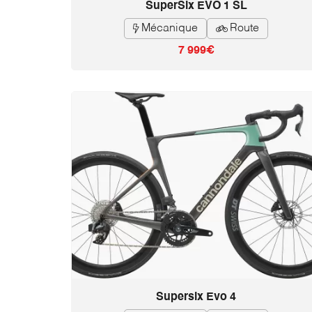
SuperSix EVO 1 SL
Mécanique
Route


7 999€
Supersix Evo 4