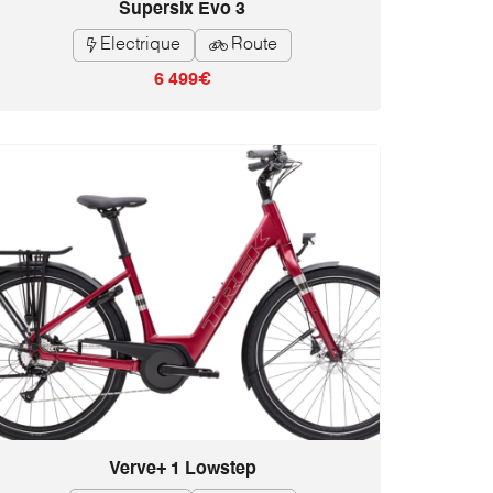
Supersix Evo 3
Electrique
Route


6 499€
Verve+ 1 Lowstep