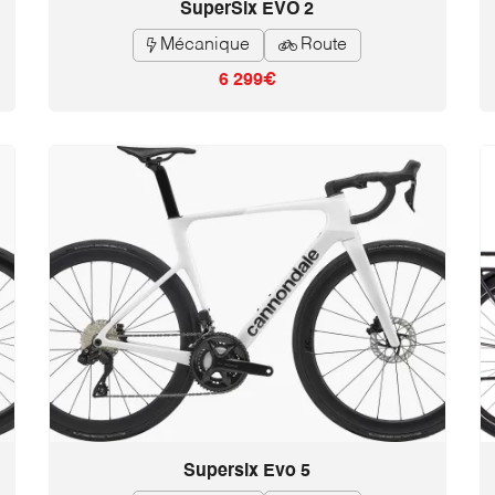
SuperSix EVO 2
Mécanique
Route


6 299€
Supersix Evo 5