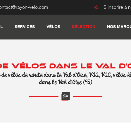
S’inscrire à 
IL
SERVICES
VÉLOS
SÉLECTION
NOS MARQ
E VÉLOS DANS LE VAL D'O
e vélos de route dans le Val d’Oise, VTT, VTC, vélos é
dans le Val d’Oise (95)