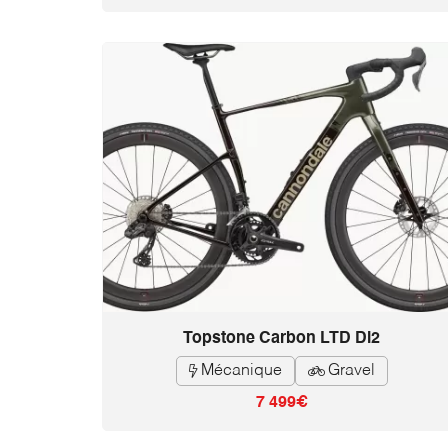
Topstone Carbon LTD Di2
Mécanique
Gravel


7 499€