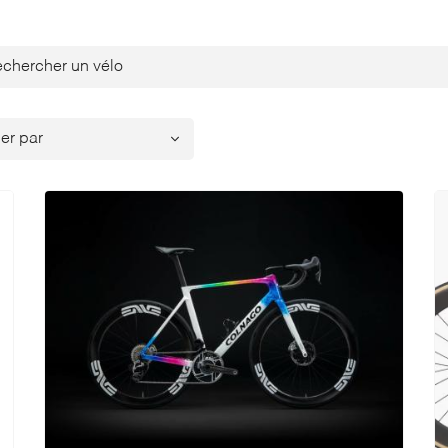
ales à
Choisir une catégorie

 en utilisant
ier par
Choisir un type de propulsion
