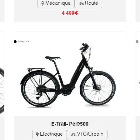
Mécanique
Route


4 499€
E-Trail- Perf/500
Electrique
VTC/Urbain

