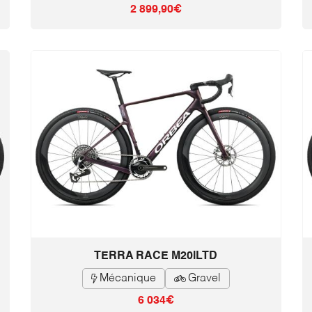
2 899,90€
TERRA RACE M20iLTD
Mécanique
Gravel


6 034€