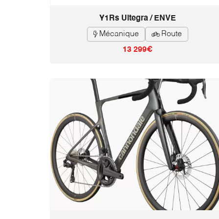
Y1Rs Ultegra / ENVE
Mécanique
Route


13 299€