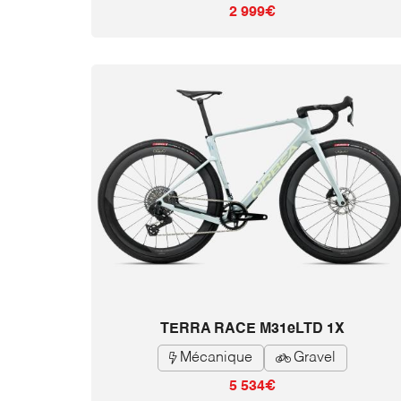
2 999€
TERRA RACE M31eLTD 1X
Mécanique
Gravel


5 534€