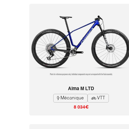
Alma M LTD
Mécanique
VTT


8 034€