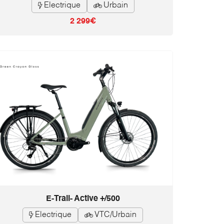
Electrique
Urbain


2 299€
E-Trail- Active +/500
Electrique
VTC/Urbain

