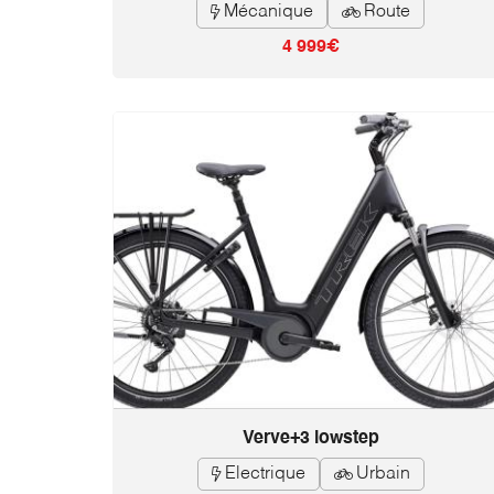
Mécanique
Route


4 999€
Verve+3 lowstep
Electrique
Urbain

