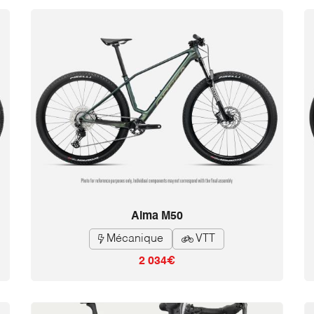
Alma M50
Mécanique
VTT


2 034€