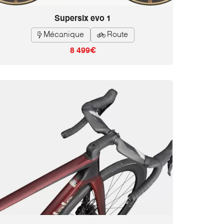
Supersix evo 1
Mécanique
Route


8 499€