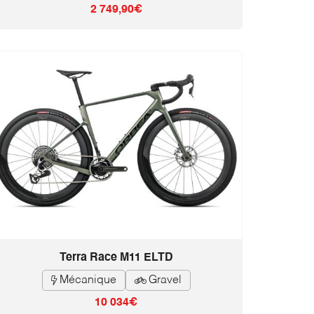
2 749,90€
Terra Race M11 ELTD
Mécanique
Gravel


10 034€