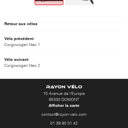
ACTUALITÉS
RESTEZ INF
Retour aux vélos
CONTACT
INSCRIPTION NEWS
Vélo précédent
Cargowagen Neo 1
Vélo suivant
Cargowagen Neo 2
RAYON VÉLO
10 Avenue de l'Europe
95330 DOMONT
Afficher la carte
01 39 90 01 42