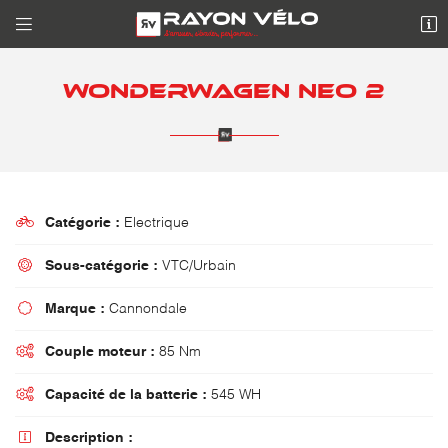


10 Avenue de l'Europe
95330 DOMONT
WONDERWAGEN NEO 2
01 39 90 01 42

Catégorie :
Electrique

Sous-catégorie :
VTC/Urbain

Adresse email de réception

Marque :
Cannondale

Couple moteur :
85 Nm

Recopier le code ci-contre

Capacité de la batterie :
545 WH
Rafraîchir le captcha


Description :