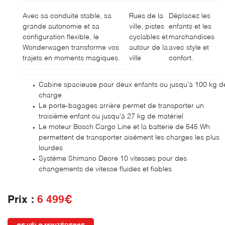
Avec sa conduite stable, sa
Rues de la
Déplacez les
grande autonomie et sa
ville, pistes
enfants et les
configuration flexible, le
cyclables et
marchandises
Wonderwagen transforme vos
autour de la
avec style et
En cochant cette case, vous consentez à recevoir nos propositions commerciales à
l'adresse email indiqué ci-dessus. Vous pouvez vous désinscrire à tout moment en
trajets en moments magiques.
ville
confort.
utilisant
le formulaire de désinscription
.
INSCRIPTION
Cabine spacieuse pour deux enfants ou jusqu’à 100 kg d
charge
Le porte-bagages arrière permet de transporter un
troisième enfant ou jusqu’à 27 kg de matériel
Le moteur Bosch Cargo Line et la batterie de 545 Wh
permettent de transporter aisément les charges les plus
lourdes
Système Shimano Deore 10 vitesses pour des
changements de vitesse fluides et fiables
Prix :
6 499€