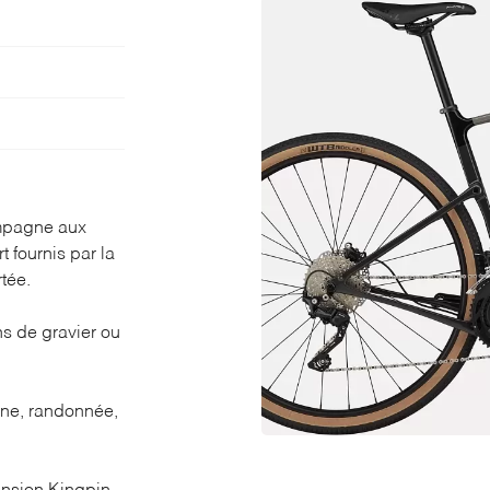
ales à
 en utilisant
ampagne aux
t fournis par la
tée.
s de gravier ou
gne, randonnée,