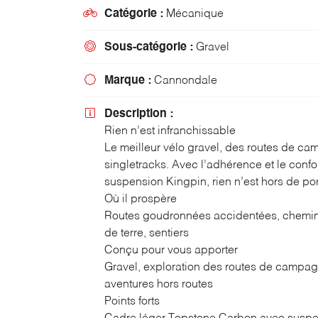

Recopier le code ci-contre

Catégorie :
Mécanique
Rafraîchir le captcha


Sous-catégorie :
Gravel
En cochant cette case, vous consentez à recevoir nos propositions commerci

Marque :
Cannondale
l'adresse email indiqué ci-dessus. Vous pouvez vous désinscrire à tout moment
le formulaire de désinscription
.

Description :
Rien n’est infranchissable
INSCRIPTION
Le meilleur vélo gravel, des routes de c
singletracks. Avec l’adhérence et le confor
suspension Kingpin, rien n’est hors de por
Où il prospère
Routes goudronnées accidentées, chemin
de terre, sentiers
Conçu pour vous apporter
Gravel, exploration des routes de campa
aventures hors routes
Points forts