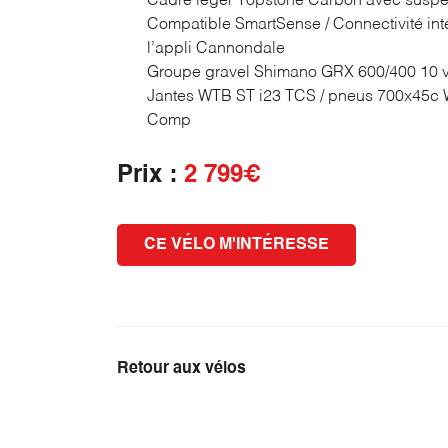
Cadre léger Topstone Carbon avec suspe
Compatible SmartSense / Connectivité in
l’appli Cannondale
Groupe gravel Shimano GRX 600/400 10 v
Jantes WTB ST i23 TCS / pneus 700x45c 
Comp
Prix :
2 799€
CE VÉLO M'INTÉRESSE
Retour aux vélos