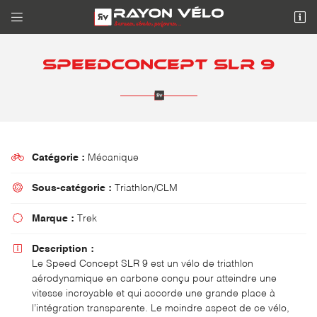


10 Avenue de l'Europe
95330 DOMONT
SPEEDCONCEPT SLR 9
01 39 90 01 42

Catégorie :
Mécanique

Sous-catégorie :
Triathlon/CLM

Adresse email de réception

Marque :
Trek

Description :

Recopier le code ci-contre
Le Speed Concept SLR 9 est un vélo de triathlon
aérodynamique en carbone conçu pour atteindre une
Rafraîchir le captcha

vitesse incroyable et qui accorde une grande place à
l’intégration transparente. Le moindre aspect de ce vélo,