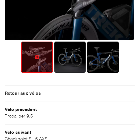
UNE QUESTI
ACCUEIL
SERVICES
01 39 90 01 4
VÉLOS
SÉLECTION
REJOIGNEZ-
NOS MARQUES
Retour aux vélos
AVIS
Vélo précédent
ACTUALITÉS
RESTEZ INFO
Procaliber 9.5
CONTACT
INSCRIPTION NEWS
Vélo suivant
Checkpoint SL 6 AXS