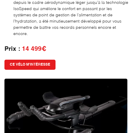
depuis le cadre aérodynamique léger jusqu’à la technologie
IsoSpeed qui améliore le confort en passant par les
systèmes de point de gestion de l’alimentation et de
l’hydratation, a été minutieusement développé pour vous
permettre de battre vos records personnels encore et
En cochant cette case, vous consentez à recevoir nos propositions commerciales
à l'adresse email indiqué ci-dessus. Vous pouvez vous désinscrire à tout moment
encore.
en utilisant
le formulaire de désinscription
.
Prix :
14 499€
INSCRIPTION
CE VÉLO M'INTÉRESSE