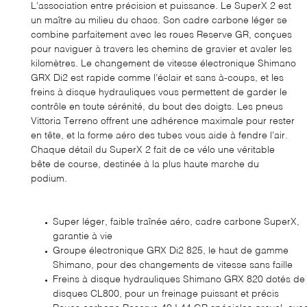
L’association entre précision et puissance. Le SuperX 2 est
un maître au milieu du chaos. Son cadre carbone léger se
combine parfaitement avec les roues Reserve GR, conçues
pour naviguer à travers les chemins de gravier et avaler les
kilomètres. Le changement de vitesse électronique Shimano
En cochant cette case, vous consentez à recevoir nos propositions commerciales à
l'adresse email indiqué ci-dessus. Vous pouvez vous désinscrire à tout moment en
GRX Di2 est rapide comme l’éclair et sans à-coups, et les
utilisant
le formulaire de désinscription
.
freins à disque hydrauliques vous permettent de garder le
contrôle en toute sérénité, du bout des doigts. Les pneus
INSCRIPTION
Vittoria Terreno offrent une adhérence maximale pour rester
en tête, et la forme aéro des tubes vous aide à fendre l’air.
Chaque détail du SuperX 2 fait de ce vélo une véritable
bête de course, destinée à la plus haute marche du
podium.
Super léger, faible traînée aéro, cadre carbone SuperX,
garantie à vie
Groupe électronique GRX Di2 825, le haut de gamme
Shimano, pour des changements de vitesse sans faille
Freins à disque hydrauliques Shimano GRX 820 dotés de
disques CL800, pour un freinage puissant et précis