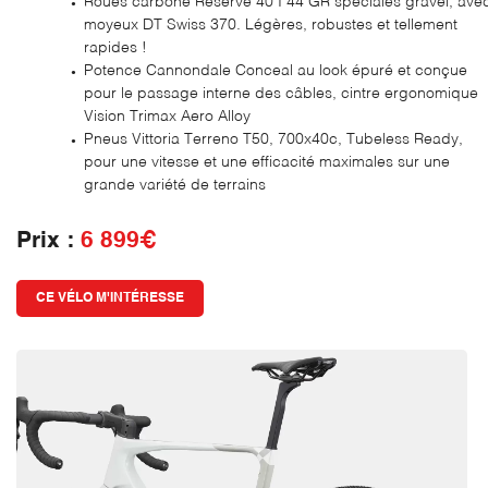
Roues carbone Reserve 40 I 44 GR spéciales gravel, ave
moyeux DT Swiss 370. Légères, robustes et tellement
rapides !
Potence Cannondale Conceal au look épuré et conçue
pour le passage interne des câbles, cintre ergonomique
Vision Trimax Aero Alloy
Pneus Vittoria Terreno T50, 700x40c, Tubeless Ready,
pour une vitesse et une efficacité maximales sur une
grande variété de terrains
Prix :
6 899€
CE VÉLO M'INTÉRESSE
UNE QUESTI
ACCUEIL
SERVICES
01 39 90 01 
VÉLOS