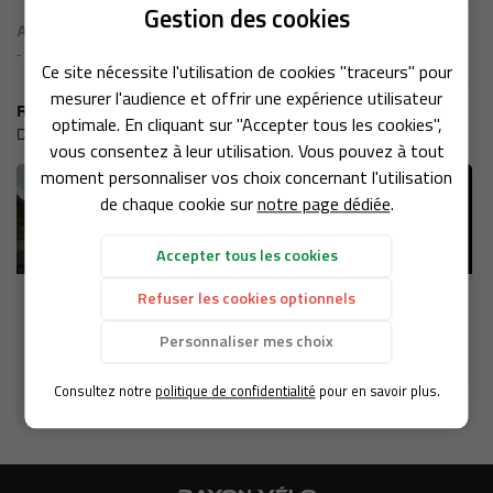
Gestion des cookies
UNE QUESTI
Actualité suivante
ACCUEIL
-
Ce site nécessite l'utilisation de cookies "traceurs" pour
SERVICES
mesurer l'audience et offrir une expérience utilisateur
01 39 90 01 4
Récemment
optimale. En cliquant sur "Accepter tous les cookies",
D'autres actualités qui pourraient vous intéresser
VÉLOS
vous consentez à leur utilisation. Vous pouvez à tout
moment personnaliser vos choix concernant l'utilisation
SÉLECTION
de chaque cookie sur
notre page dédiée
.
Accepter tous les cookies
REJOIGNEZ-
NOS MARQUES
Refuser les cookies optionnels
FERMETURE
SORTIE
AVIS
VENDREDI 01
GRAVEL
Personnaliser mes choix
ET 08 MAI
VOIR L'ACTUALITÉ
ACTUALITÉS
2026
RESTEZ INFO
Consultez notre
politique de confidentialité
pour en savoir plus.
VOIR L'ACTUALITÉ
CONTACT
INSCRIPTION NEWS