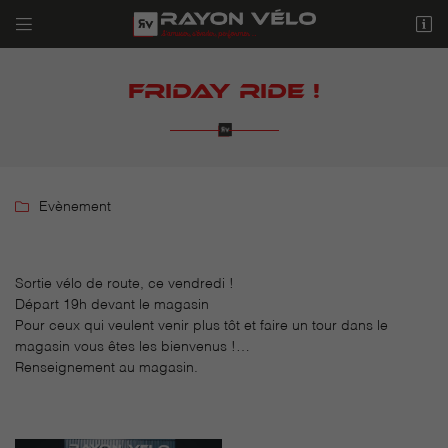


10 Avenue de l'Europe
95330 DOMONT
FRIDAY RIDE !
01 39 90 01 42

Evènement
Sortie vélo de route, ce vendredi !
Départ 19h devant le magasin

Adresse email de réception
Pour ceux qui veulent venir plus tôt et faire un tour dans le
magasin vous êtes les bienvenus !…

Recopier le code ci-contre
Renseignement au magasin.
Rafraîchir le captcha
