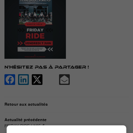
En cochant cette case, vous consentez à recevoir nos propositions commerciales
à l'adresse email indiqué ci-dessus. Vous pouvez vous désinscrire à tout moment
en utilisant
le formulaire de désinscription
.
INSCRIPTION
N'HÉSITEZ PAS À PARTAGER !
Retour aux actualités
Actualité précédente
FRIDAY RIDE ! N°5 💪