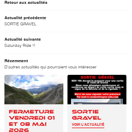
Retour aux actualités
Actualité précédente
UNE QUESTI
SORTIE GRAVEL
ACCUEIL
SERVICES
Actualité suivante
01 39 90 01 4
Saturday Ride !!
VÉLOS
Récemment
D'autres actualités qui pourraient vous intéresser
SÉLECTION
REJOIGNEZ-
NOS MARQUES
AVIS
FERMETURE
SORTIE
ACTUALITÉS
RESTEZ INFO
VENDREDI 01
GRAVEL
ET 08 MAI
VOIR L'ACTUALITÉ
CONTACT
INSCRIPTION NEWS
2026