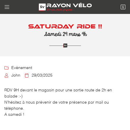


10 Avenue de l'Europe
95330 DOMONT
SATURDAY RIDE !!
01 39 90 01 42
Samedi 29 mars 9h

Evènement

John

29/03/2025

Adresse email de réception
RDV 9H devant le magasin pour une sortie route de 2h en
balade :-)
N'hésitez à nous prévenir de votre présence par mail ou

Recopier le code ci-contre
téléphone.
A samedi !
Rafraîchir le captcha
